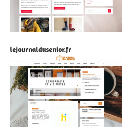
lejournaldusenior.fr