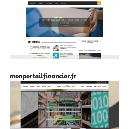
monportailfinancier.fr