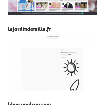
lejardindemilie.fr
idees-maison.com