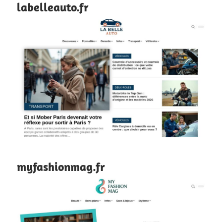
labelleauto.fr
myfashionmag.fr